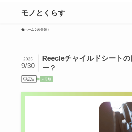
モノとくらす
ホーム
未分類
Reecleチャイルドシー
2025
9/30
ー？
広告
未分類