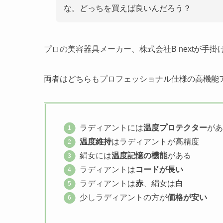
な。どっちを買えば良いんだろう？
プロの美容器具メーカー、株式会社B nextが手掛
両者はどちらもプロフェッショナル仕様の高機能
ラディアントには
温度プロテクター
があ
温度維持
はラディアントが高精度
絹女には
温度記憶の機能
がある
ラディアントは
コードが長い
ラディアントは
赤
、絹女は
白
少しラディアントの方が
価格が安い