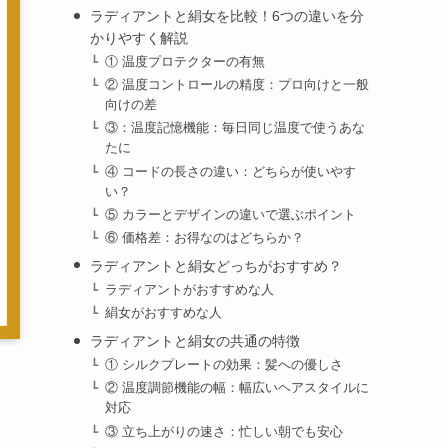
ラディアントと絹女を比較！6つの違いを分
かりやすく解説
① 温度プロテクターの有無
② 温度コントロールの精度：プロ向けと一般
向けの差
③：温度記憶機能：毎日同じ温度で使うあな
たに
④ コードの長さの違い：どちらが使いやす
い？
⑤ カラーとデザインの違いで選ぶポイント
⑥ 価格差：お得なのはどちらか？
ラディアントと絹女どっちがおすすめ？
ラディアントがおすすめな人
絹女がおすすめな人
ラディアントと絹女の共通の特徴
① シルクプレートの効果：髪への優しさ
② 温度調節機能の幅：幅広いヘアスタイルに
対応
③ 立ち上がりの速さ：忙しい朝でも安心