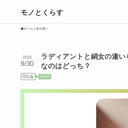
モノとくらす
ホーム
未分類
ラディアントと絹女の違い
2025
9/30
なのはどっち？
広告
未分類